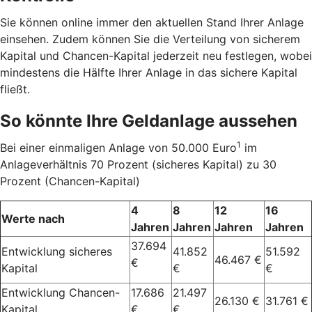
Sie können online immer den aktuellen Stand Ihrer Anlage
einsehen. Zudem können Sie die Verteilung von sicherem
Kapital und Chancen-Kapital jederzeit neu festlegen, wobei
mindestens die Hälfte Ihrer Anlage in das sichere Kapital
fließt.
So könnte Ihre Geldanlage aussehen
1
Bei einer einmaligen Anlage von 50.000 Euro
im
Anlageverhältnis 70 Prozent (sicheres Kapital) zu 30
Prozent (Chancen-Kapital)
4
8
12
16
Werte nach
Jahren
Jahren
Jahren
Jahren
37.694
Entwicklung sicheres
41.852
51.592
46.467 €
€
Kapital
€
€
Entwicklung Chancen-
17.686
21.497
26.130 €
31.761 €
Kapital
€
€