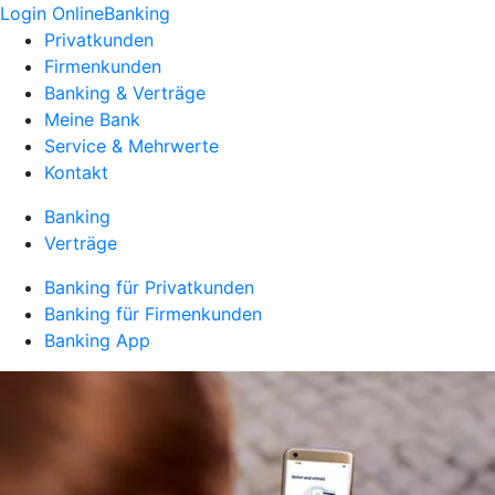
Login OnlineBanking
Privatkunden
Firmenkunden
Banking & Verträge
Meine Bank
Service & Mehrwerte
Kontakt
Banking
Verträge
Banking für Privatkunden
Banking für Firmenkunden
Banking App