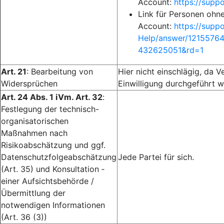
Account:
https://sup
Link für Personen ohn
Account:
https://supp
Help/answer/1215576
432625051&rd=1
Art. 21
: Bearbeitung von
Hier nicht einschlägig, da V
Widersprüchen
Einwilligung durchgeführt w
Art. 24 Abs. 1 iVm. Art. 32
:
Festlegung der technisch-
organisatorischen
Maßnahmen nach
Risikoabschätzung und ggf.
Datenschutzfolgeabschätzung
Jede Partei für sich.
(Art. 35) und Konsultation ­
einer Aufsichtsbehörde /
Übermittlung der
notwendigen Informationen
(Art. 36 (3))