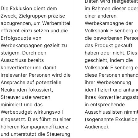
Daten wird festgestellt
Die Exklusion dient dem
im Rahmen dieser ode
Zweck, Zielgruppen präzise
einer anderen
abzugrenzen, um Werbemittel
Werbekampagne der
effizient einzusetzen und die
Volksbank Eisenberg 
Erfolgsquote von
die beworbenen Perso
Werbekampagnen gezielt zu
das Produkt gekauft
steigern. Durch den
haben oder nicht. Dies
Ausschluss bereits
geschieht, indem die
konvertierter und damit
Volksbank Eisenberg 
irrelevanter Personen wird die
diese Personen anhan
Ansprache auf potenzielle
ihrer Werbekennung
Neukunden fokussiert,
identifiziert und anhan
Streuverluste werden
ihres Konvertierungsst
minimiert und das
in entsprechende
Werbebudget wirkungsvoll
Ausschlusslisten nimm
eingesetzt. Dies führt zu einer
(sogenannte Exclusion
höheren Kampagneneffizienz
Audience).
und unterstützt die Steuerung